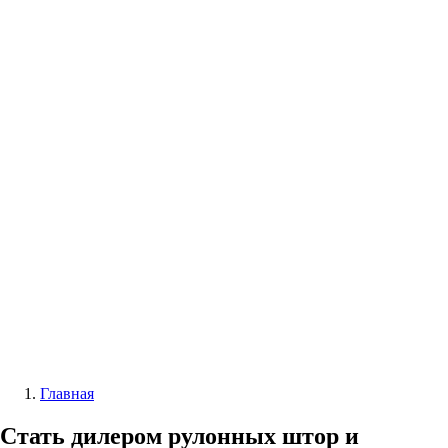
Блэкаут
Двойные
С фотопечатью
Автоматические
|
Жалюзи вертикальные
Все жалюзи
Вертикальные классические
Мультифактурные
С фотопечатью
Пластиковые
Горизонтальные деревянные жалюзи
|
Москитные конструкции
Москитные сетки
Москитные двери
|
Акции
|
Контакты
Главная
Стать дилером рулонных штор и