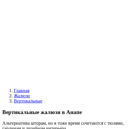
|
Жалюзи вертикальные
Все жалюзи
Вертикальные классические
Мультифактурные
С фотопечатью
Пластиковые
Горизонтальные деревянные жалюзи
|
Москитные конструкции
Москитные сетки
Москитные двери
|
Акции
|
Контакты
Главная
Жалюзи
Вертикальные
Вертикальные жалюзи
в Анапе
Альтернатива шторам, но в тоже время сочетаются с тюлями,
гардинам и дизайном интерьера.